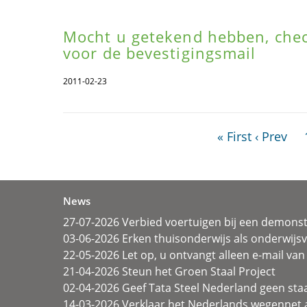
Mocht u getekend hebben, che
voor de bevestigingsmail
2011-02-23
« First
‹ Prev
News
27-07-2026 Verbied voertuigen bij een demonst
03-06-2026 Erken thuisonderwijs als onderwij
22-05-2026 Let op, u ontvangt alleen e-mail van 
21-04-2026 Steun het Groen Staal Project
02-04-2026 Geef Tata Steel Nederland geen sta
14-03-2026 Verklaar het Nederlands wegennet a