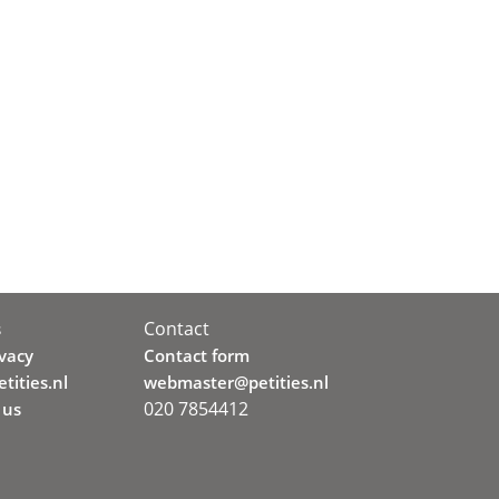
Contact
s
ivacy
Contact form
tities.nl
webmaster@petities.nl
020 7854412
 us