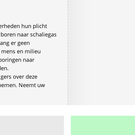
verheden hun plicht
 boren naar schaliegas
lang er geen
r mens en milieu
)boringen naar
den.
gers over deze
e nemen. Neemt uw