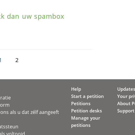
ck dan uw spambox
1
2
Help
Update
Start a petition
Your pr
ratie
Petitions
About Pe
svorm
Petition desks
Support
ons als u dat zélf aangeeft
Manage your
petitions
atssteun
ls voltooid