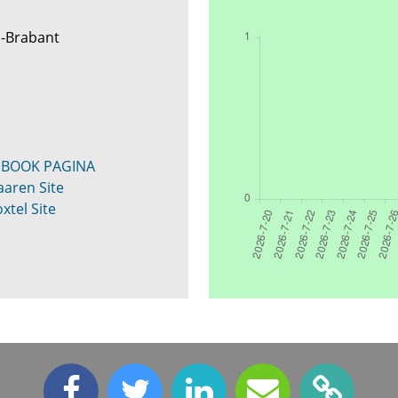
d-Brabant
EBOOK PAGINA
aaren Site
xtel Site